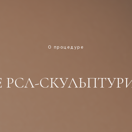
О процедуре
Е РСЛ-СКУЛЬПТУР