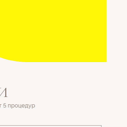
И
т 5 процедур