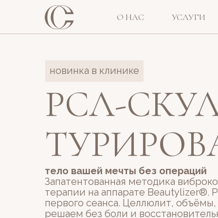
О НАС
УСЛУГИ
новинка в клинике
РСЛ-СКУЛ
ТУРИ­РО
тело вашей мечты без операций
Запатентованная методика виброк
терапии на аппарате Beautylizer®. 
первого сеанса. Целлюлит, объёмы,
решаем без боли и восстановитель