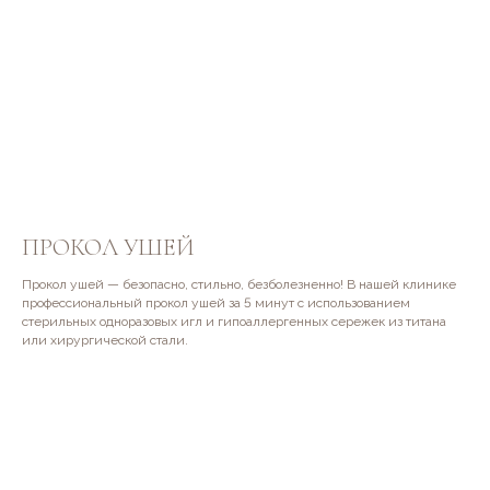
МЫ ЖДЕМ ВАС
ПРОКОЛ УШЕЙ
Прокол ушей — безопасно, стильно, безболезненно! В нашей клинике
профессиональный прокол ушей за 5 минут с использованием
стерильных одноразовых игл и гипоаллергенных сережек из титана
или хирургической стали.
г. Пермь, ул. Малкова 6.
Телефон для звонков и записи
+7 (342) 279-44-33
Контактный номер
+7 (952) 333-39-15
Надзорные органы