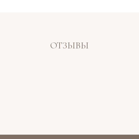
Оформить налоговый вычет через
администратора
Лицензия на осуществление медицинской деятельности:
Л041-01167-59/00141580
Имеются противопоказания. Необходима консультация
специалиста.
ОТЗЫВЫ
COSMOMED CLINIC