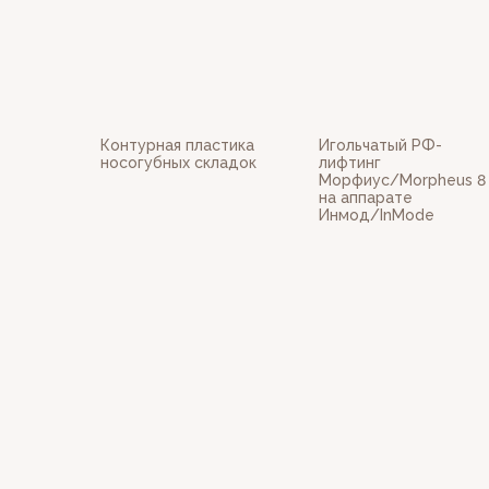
Контурная пластика
Игольчатый РФ-
носогубных складок
лифтинг
Морфиус/Morpheus 8
на аппарате
Инмод/InMode