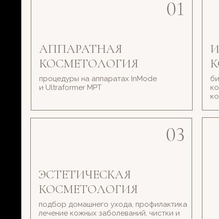
АППАРАТНАЯ
И
КОСМЕТОЛОГИЯ
К
процедуры на аппаратах InMode
би
и Ultraformer MPT
ко
ко
ЭСТЕТИЧЕСКАЯ
КОСМЕТОЛОГИЯ
подбор домашнего ухода, профилактика
лечение кожных заболеваний, чистки и