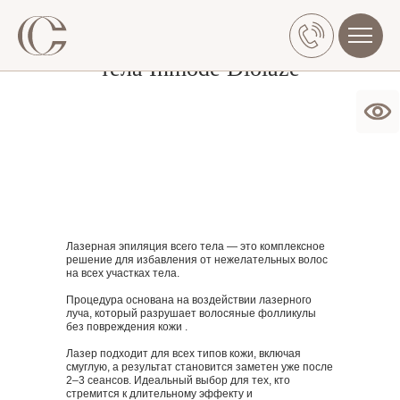
Лазерная эпиляция
тела Inmode Diolaze
П
О НАС
УСЛУГИ
Лазерная эпиляция всего тела — это комплексное
решение для избавления от нежелательных волос
на всех участках тела.
Процедура основана на воздействии лазерного
луча, который разрушает волосяные фолликулы
без повреждения кожи .
Лазер подходит для всех типов кожи, включая
смуглую, а результат становится заметен уже после
2–3 сеансов. Идеальный выбор для тех, кто
стремится к длительному эффекту и