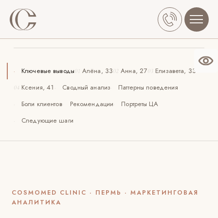
COSMOMED CLINIC · ПЕРМЬ
Анализ глубинных интервью
Ключевые выводы
Алёна, 33
Анна, 27
Елизавета, 33
·
01
02
03
Ксения, 41
Сводный анализ
Паттерны поведения
04
·
·
П
О НАС
УСЛУГИ
Боли клиентов
Рекомендации
Портреты ЦА
·
·
·
Следующие шаги
·
COSMOMED CLINIC · ПЕРМЬ · МАРКЕТИНГОВАЯ
АНАЛИТИКА