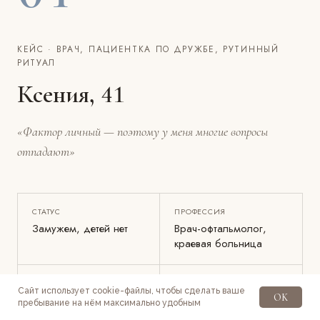
КЕЙС · ВРАЧ, ПАЦИЕНТКА ПО ДРУЖБЕ, РУТИННЫЙ
РИТУАЛ
Ксения, 41
«Фактор личный — поэтому у меня многие вопросы
отпадают»
СТАТУС
ПРОФЕССИЯ
Замужем, детей нет
Врач-офтальмолог,
краевая больница
В КЛИНИКЕ
ВРАЧ
Сайт использует cookie-файлы, чтобы сделать ваше
OK
Несколько лет, вслед
Анастасия Каверина
пребывание на нём максимально удобным
за врачом-подругой
(подруга с 18 лет)