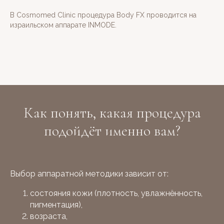
В Cosmomed Clinic процедура Body FX проводится на
израильском аппарате INMODE.
Как понять, какая процедура
подойдёт именно вам?
г. Пермь, ул. Малкова 6.
Телефон для звонков и записи
+7 (342) 279-44-33
Контактный номер
+7 (952) 333-39-15
Надзорные органы
Выбор аппаратной методики зависит от:
Оформить налоговый вычет через
администратора
состояния кожи (плотность, увлажнённость,
Лицензия на осуществление медицинской деятельности:
пигментация),
Л041-01167-59/00141580
Имеются противопоказания. Необходима консультация
возраста,
специалиста.