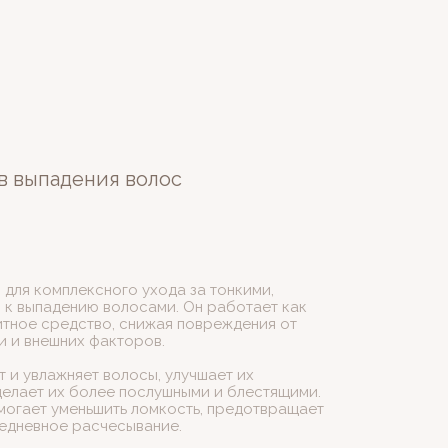
в выпадения волос
для комплексного ухода за тонкими,
 к выпадению волосами. Он работает как
тное средство, снижая повреждения от
и и внешних факторов.
 и увлажняет волосы, улучшает их
 делает их более послушными и блестящими.
могает уменьшить ломкость, предотвращает
жедневное расчесывание.