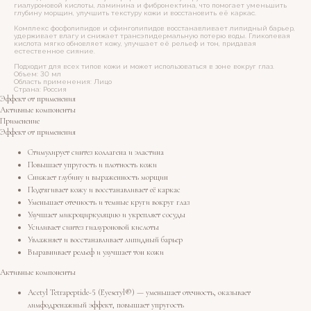
гиалуроновой кислоты, ламинина и фибронектина, что помогает уменьшить
глубину морщин, улучшить текстуру кожи и восстановить её каркас.
Комплекс фосфолипидов и сфинголипидов восстанавливает липидный барьер,
удерживает влагу и снижает трансэпидермальную потерю воды. Гликолевая
кислота мягко обновляет кожу, улучшает её рельеф и тон, придавая
естественное сияние.
Подходит для всех типов кожи и может использоваться в зоне вокруг глаз.
Объем: 30 мл
Область применения: Лицо
Страна: Россия
Эффект от применения
Активные компоненты
Применение
Эффект от применения
Стимулирует синтез коллагена и эластина
Повышает упругость и плотность кожи
Снижает глубину и выраженность морщин
Подтягивает кожу и восстанавливает её каркас
Уменьшает отечность и темные круги вокруг глаз
Улучшает микроциркуляцию и укрепляет сосуды
Усиливает синтез гиалуроновой кислоты
Увлажняет и восстанавливает липидный барьер
Выравнивает рельеф и улучшает тон кожи
Активные компоненты
Acetyl Tetrapeptide-5 (Eyeseryl®) — уменьшает отечность, оказывает
лимфодренажный эффект, повышает упругость