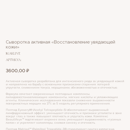
Сыворотка активная «Восстановление увядающей
кожи»
M.AKLIVE
АРТИКУЛ:
3600,00
₽
Активная сыворотка разработана для интенсивного ухода за увядающей кожей
и направлена на борьбу с основными признаками старения: потерей
упругости, снижением тонуса, морщинами, обезвоженностью и отечностью.
Формула сочетает современные пептидные комплексы,
липидовосстанавливающие компоненты, мягкие кислоты и увлажняющие
агенты. Клинические исследования показали снижение выраженности
поверхностных морщин на 17% за 5 недель регулярного применения.
Пептид Eyeseryl® (Acetyl Tetrapeptide-5) обеспечивает выраженный
лимфодренажный эффект, уменьшает отечность и признаки усталости в зоне
вокруг глаз, а также повышает плотность и упругость кожи. Комплекс
Beautifeye™ подтягивает верхнее веко, уменьшает выраженность «гусиных
лапок» и укрепляет капилляры, снижая синеву и отечность.
Пептид Matrixyl™ (Palmitoyl Tripeptide-38) стимулирует синтез коллагена,