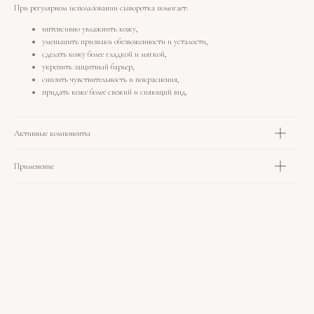
При регулярном использовании сыворотка помогает:
интенсивно увлажнить кожу,
уменьшить признаки обезвоженности и усталости,
сделать кожу более гладкой и мягкой,
укрепить защитный барьер,
снизить чувствительность и покраснения,
придать коже более свежий и сияющий вид.
Активные компоненты
Применение